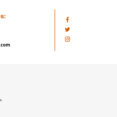
s:
.com
d
a.