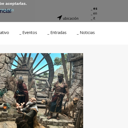
be aceptarlas.
_ es
rmación
_ en
_ it
ubicación
ativo
_ Eventos
_ Entradas
_ Noticias