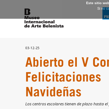
Este sitio we
Si no c
03-12-25
Abierto el V C
Felicitaciones
Navideñas
Los centros escolares tienen de plazo hasta e