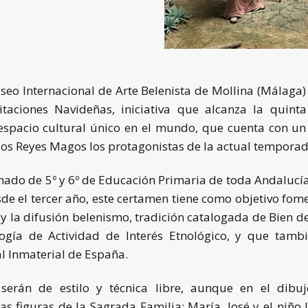
eo Internacional de Arte Belenista de Mollina (Málaga
itaciones Navideñas, iniciativa que alcanza la quint
 espacio cultural único en el mundo, que cuenta con un
los Reyes Magos los protagonistas de la actual temporad
ado de 5º y 6º de Educación Primaria de toda Andalucía,
sde el tercer año, este certamen tiene como objetivo fome
 y la difusión belenismo, tradición catalogada de Bien de
logía de Actividad de
Interés Etnológico, y que tamb
l Inmaterial de España.
s serán de estilo y técnica libre, aunque en el dib
s figuras de la Sagrada Familia: María, José y el niño J