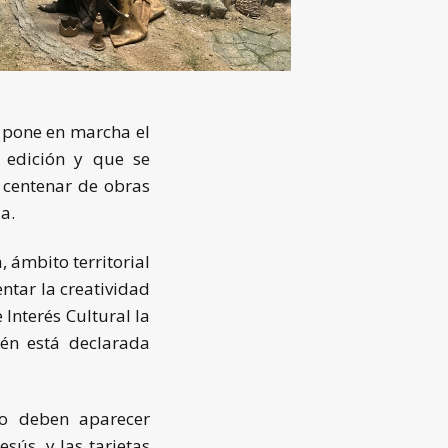
) pone en marcha el
a edición y que se
 centenar de obras
a.
 ámbito territorial
ntar la creatividad
 Interés Cultural la
ién está declarada
ujo deben aparecer
esús, y las tarjetas