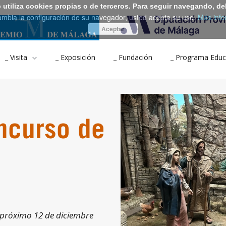
b utiliza cookies propias o de terceros. Para seguir navegando, de
ambia la configuración de su navegador, usted acepta su uso.
Más info
Aceptar
_ Visita
_ Exposición
_ Fundación
_ Programa Educ
oncurso de
l próximo 12 de diciembre