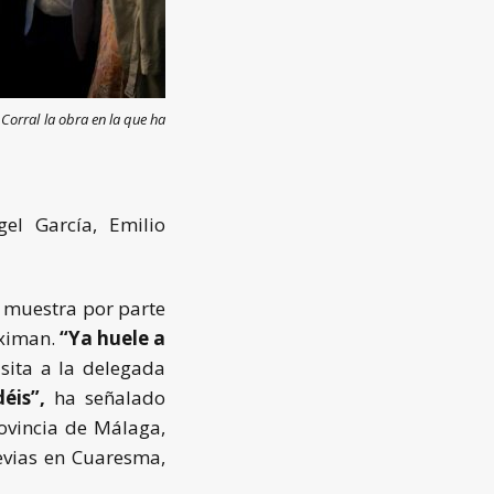
Corral la obra en la que ha
gel García, Emilio
a muestra por parte
oximan.
“Ya huele a
isita a la delegada
éis”,
ha señalado
ovincia de Málaga,
evias en Cuaresma,