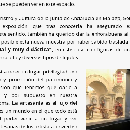
ue se pueden ver en este espacio.
rismo y Cultura de la Junta de Andalucía en Málaga, Ge
 exposición, que tras conocerla ha asegurado es
te sentido, también ha querido dar la enhorabuena al 
 posible esta nueva muestra por haber sabido trasladar
al y muy didáctica”,
en este caso con figuras de un
racota y diversos tipos de tejidos.
ita tener un lugar privilegiado en
ón y promoción del patrimonio y
usión que tenemos que darle a
ia y por supuesto en nuestra
oma.
La artesanía es el lujo del
s un mundo en el que todo está
l poder venir a un lugar y ver
esanas de los artistas convierten