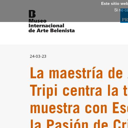
Este sitio we
Si no c
24-03-23
La maestría de
Tripi centra la 
muestra con Es
la Pasión de Cr