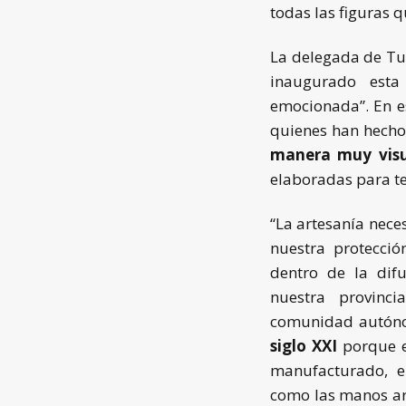
todas las figuras q
La delegada de Tu
inaugurado esta
emocionada”. En es
quienes han hecho
manera muy visu
elaboradas para ter
“La artesanía neces
nuestra protecci
dentro de la dif
nuestra provinc
comunidad autón
siglo XXI
porque e
manufacturado, e
como las manos art