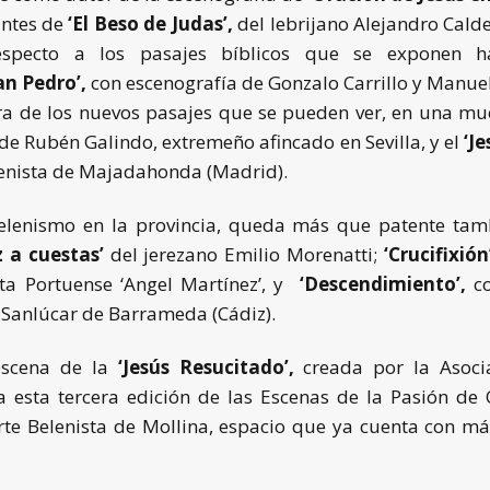
ntes de
‘El Beso de Judas’,
del lebrijano Alejandro Cald
especto a los pasajes bíblicos que se exponen ha
n Pedro’,
con escenografía de Gonzalo Carrillo y Manuel 
tra de los nuevos pasajes que se pueden ver, en una mu
de Rubén Galindo, extremeño afincado en Sevilla, y el
‘Je
lenista de Majadahonda (Madrid).
belenismo en la provincia, queda más que patente tam
z a cuestas’
del jerezano Emilio Morenatti;
‘Crucifixión
sta Portuense ‘Angel Martínez’, y
‘Descendimiento’,
co
 Sanlúcar de Barrameda (Cádiz).
escena de la
‘Jesús Resucitado’,
creada por la Asocia
a esta tercera edición de las Escenas de la Pasión de 
rte Belenista de Mollina, espacio que ya cuenta con m