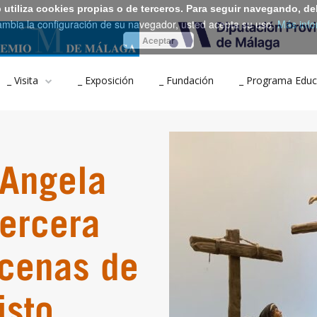
b utiliza cookies propias o de terceros. Para seguir navegando, de
ambia la configuración de su navegador, usted acepta su uso.
Más info
Aceptar
_ Visita
_ Exposición
_ Fundación
_ Programa Educ
 Angela
tercera
cenas de
isto