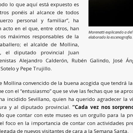
odo lo que aquí está expuesto es
tros ponéis al alcance de todos
uerzo personal y familiar”, ha
acto en el que, entre otros, han
Morenatti explicando a del 
 los máximos responsables de la
elaborado la escenografía.
ballero; el alcalde de Mollina,
o, el diputado provincial Juan
enistas Alejandro Calderón, Rubén Galindo, José Án
Sotelo y Pepe Trujillo.
de Mollina convencido de la buena acogida que tendrá l
e con el “entusiasmo” que se vive las fechas que se apr
a incidido Sevillano, quien ha querido agradecer la v
tura y al diputado provincial.
“Cada vez nos sorprend
do que contar con este museo es un orgullo para la pr
l foco en la importancia de contar con actividades pr
llegada de nuevos visitantes de cara a la Semana Santa.