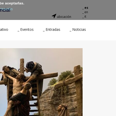
be aceptarlas.
_ es
rmación
_ en
_ it
ubicación
ativo
_ Eventos
_ Entradas
_ Noticias