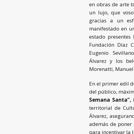
en obras de arte t
un lujo, que voso
gracias a un esf
manifestado en un 
estado presentes
Fundación Díaz Ca
Eugenio Sevillan
Álvarez y los bel
Morenatti, Manuel 
En el primer edil 
del público, máxim
Semana Santa”,
h
territorial de Cul
Álvarez, aseguran
además de poner e
para incentivar la 