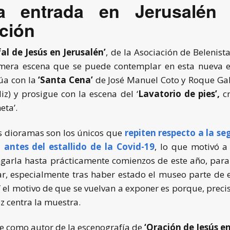
a entrada en Jerusalén 
ción
al de Jesús en Jerusalén’
, de la Asociación de Belenis
rimera escena que se puede contemplar en esta nueva e
úa con la
‘Santa Cena’
de José Manuel Coto y Roque Gall
z) y prosigue con la escena del ‘
Lavatorio de pies’,
cr
eta’.
s dioramas son los únicos que
repiten respecto a la s
 antes del estallido de la Covid-19
, lo que motivó a
garla hasta prácticamente comienzos de este año, para
ar, especialmente tras haber estado el museo parte de
 el motivo de que se vuelvan a exponer es porque, precis
z centra la muestra.
e como autor de la escenografía de
‘Oración de Jesús en